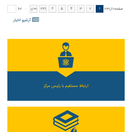
برو
.
.
1
231
6
5
4
3
2
صفحه
1
از
231
...
بعدي
آرشيو اخبار
ارتباط مستقیم با رئیس مرکز