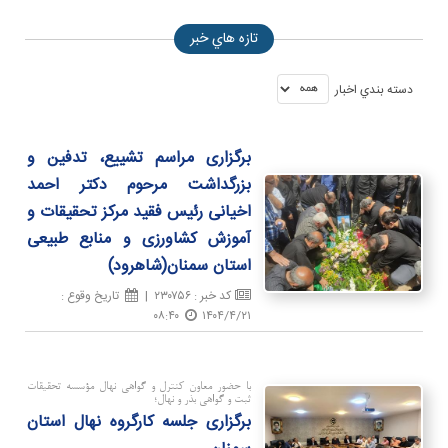
تازه هاي خبر
دسته بندي اخبار
برگزاری مراسم تشییع، تدفین و
بزرگداشت مرحوم دكتر احمد
اخیانی رئیس فقید مركز تحقیقات و
آموزش كشاورزی و منابع طبیعی
استان سمنان(شاهرود)
کد خبر
:
۲۳۰۷۵۶
|
تاريخ وقوع
:
۰۸:۴۰
۱۴۰۴/۴/۲۱
با حضور معاون کنترل و گواهی نهال مؤسسه تحقیقات
ثبت و گواهی بذر و نهال؛
برگزاری جلسه كارگروه نهال استان